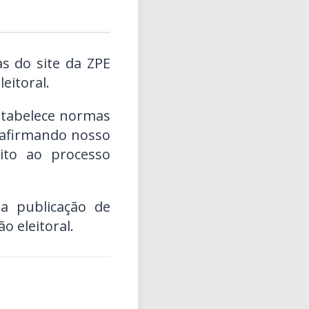
as do site da ZPE
eitoral.
stabelece normas
reafirmando nosso
ito ao processo
 publicação de
o eleitoral.