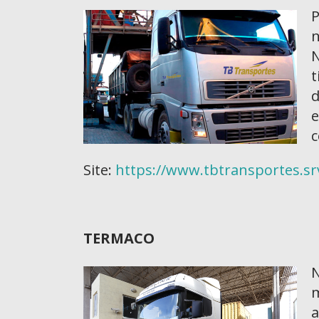
P
n
N
t
e
c
Site:
https://www.tbtransportes.sr
TERMACO
N
m
a