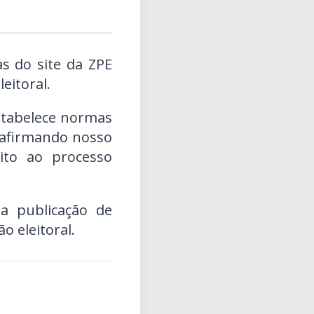
as do site da ZPE
eitoral.
stabelece normas
reafirmando nosso
ito ao processo
 publicação de
o eleitoral.