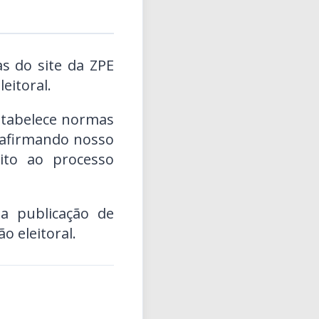
as do site da ZPE
eitoral.
stabelece normas
reafirmando nosso
ito ao processo
 publicação de
o eleitoral.