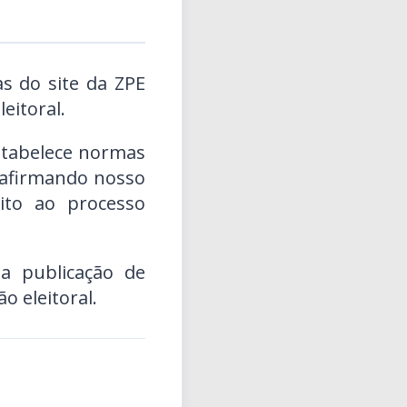
as do site da ZPE
eitoral.
stabelece normas
reafirmando nosso
ito ao processo
 publicação de
o eleitoral.