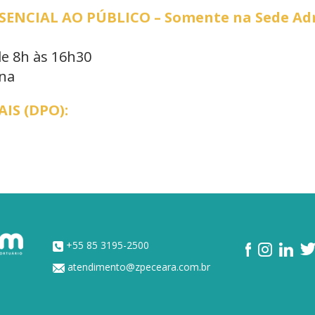
NCIAL AO PÚBLICO – Somente na Sede Adm
de 8h às 16h30
ana
IS (DPO):
+55 85 3195-2500
atendimento@zpeceara.com.br